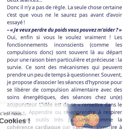
Donc il n’y a pas de règle. La seule chose certaine
c’est que vous ne le saurez pas avant d’avoir
essayé !
– « Je veux perdre du poids vous pouvez m’aider ? »
Oui, enfin si vous le voulez vraiment ! Les
fonctionnements inconscients (comme les
compulsions donc) sont souvent là au départ
pour une raison bien particulière et précieuse : la
survie. Ce sont des mécanismes qui peuvent
prendre un peu de temps à questionner. Souvent,
je propose d’associer les séances d’hypnose pour
se libérer de compulsion alimentaire avec des
soins énergétiques, des séances chez un(e)
acupuncteur. L’idée est de se « remettre dans le
corps ». Appendre ou ré-apprendre à respirer
avec des outils très puissants comme la
cohérence cardiaque
par exemple, s’inscrire à