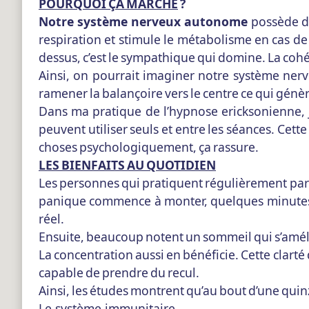
POURQUOI ÇA
MARCHE
?
Notre système nerveux autonome
possède de
respiration et stimule le métabolisme en cas de
dessus, c’est le sympathique qui domine. La co
Ainsi, on pourrait imaginer notre système nerv
ramener la balançoire vers le centre ce qui gén
Dans ma pratique de l’hypnose ericksonienne, j’
peuvent utiliser seuls et entre les séances. Ce
choses psychologiquement, ça rassure.
LES BIENFAITS AU QUOTIDIEN
Les personnes qui pratiquent régulièrement parl
panique commence à monter, quelques minutes de
réel.
Ensuite, beaucoup notent un sommeil qui s’améli
La concentration aussi en bénéficie. Cette clarté
capable de prendre du recul.
Ainsi, les études montrent qu’au bout d’une quinz
Le système immunitaire