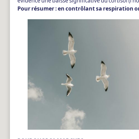
évidence une baisse significative du cortisol (l
Pour résumer : en contrôlant sa respiration on